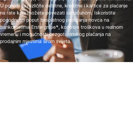
U ponudi su različite debitne, kreditne i kartice za plaćanje
na rate koje možete povezati sa računom. Iskoristite
pogodnosti poput besplatnog podizanja novca na
bankomatima Erste grupe*, kontrole troškova u realnom
vremenu i mogućnosti bezgotovinskog plaćanja na
prodajnim mjestima širom svijeta.