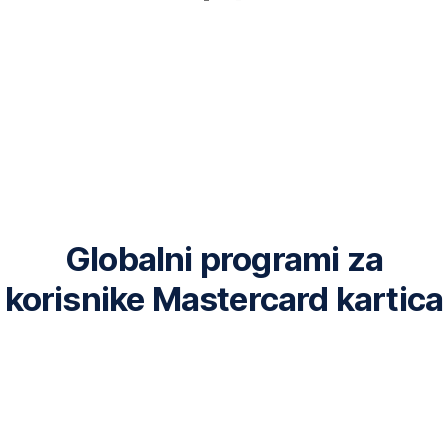
Globalni programi za
korisnike Mastercard kartica
Mastercard
Priceless
Cities
je