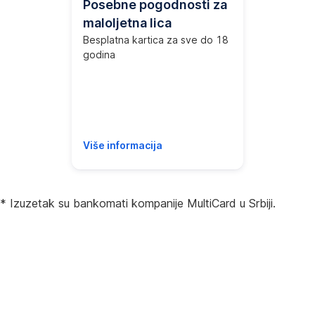
Posebne pogodnosti za
maloljetna lica
Besplatna kartica za sve do 18
godina
Više informacija
* Izuzetak su bankomati kompanije MultiCard u Srbiji.
Obavještenje klijentima koji putuju van Evrope o prihvatu
kartica na bankomatima