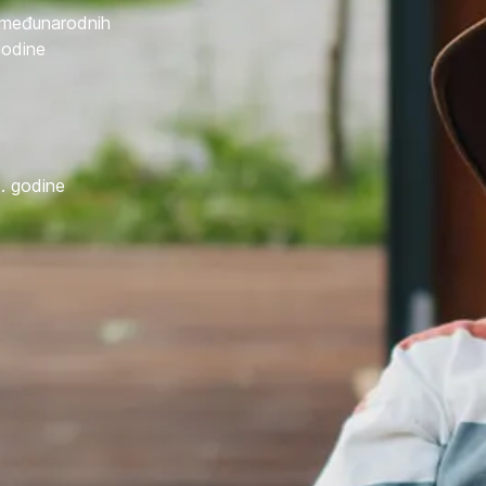
i međunarodnih
godine
. godine