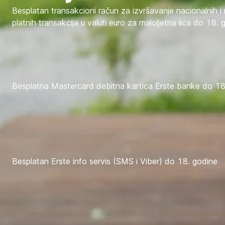
Besplatan transakcioni račun za izvršavanje nacionalnih 
platnih transakcija u valuti euro za maloljetna lica do 18. 
Besplatna Mastercard debitna kartica Erste banke do 18
Besplatan Erste info servis (SMS i Viber) do 18. godine