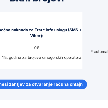
sečna naknada za Erste info uslugu (SMS +
Viber):
0€
* automat
 18. godine za brojeve crnogorskih operatera
esi zahtjev za otvaranje računa onlajn
,
Otvori
u
novom