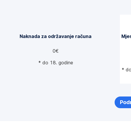
b
u
*
Naknada za održavanje računa
Mje
0€
* do 18. godine
* do
Podn