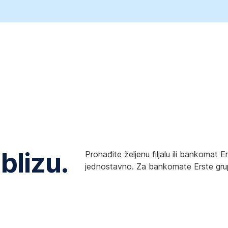
 blizu.
Pronađite željenu filjalu ili bankomat 
jednostavno. Za bankomate Erste grup