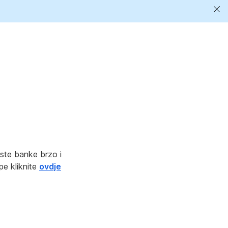
Zat
ob
*
Erste banke brzo i
e kliknite
ovdje