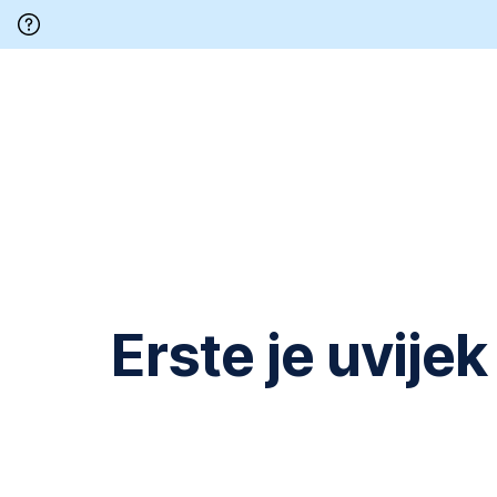
Preskoči
navigaciju
*
Erste je uvijek