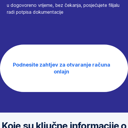
u dogovoreno vrijeme, bez čekanja, posjećujete filijalu
radi potpisa dokumentacije
Podnesite zahtjev za otvaranje računa
,
onlajn
O
t
v
o
r
i
u
Koje su ključne informacije o
n