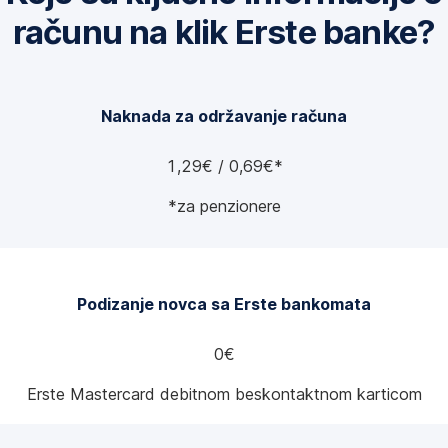
o
računu na klik Erste banke?
v
o
m
t
Naknada za održavanje računa
a
b
1,29€ / 0,69€*
u
*za penzionere
*
Podizanje novca sa Erste bankomata
0€
Erste Mastercard debitnom beskontaktnom karticom