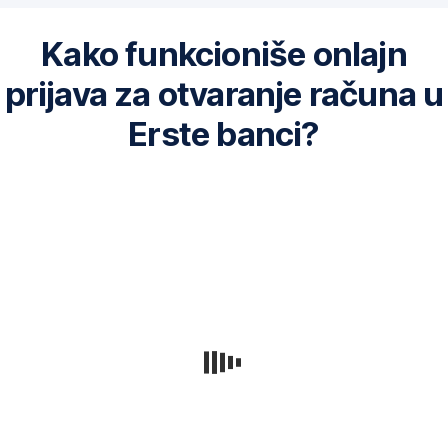
zastupnikom
(roditelj
Kako funkcioniše onlajn
ili
staratelj)
prijava za otvaranje računa u
i
Erste banci?
lica
sa
dozvolom
za
Slijedite
stalni
jednostavne
boravak.
korake
i
ubrzajte
svoj
dolazak
u
filijalu!