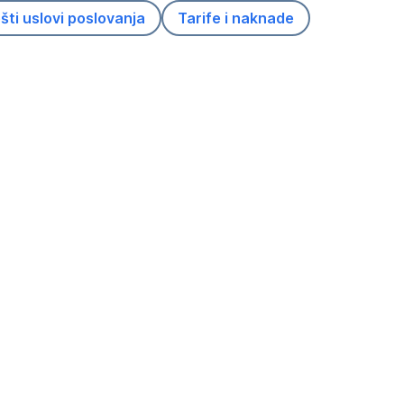
novom
šti uslovi poslovanja
Tarife i naknade
,
,
tabu
Otvori
Otvori
*
u
u
novom
novom
tabu
tabu
*
*