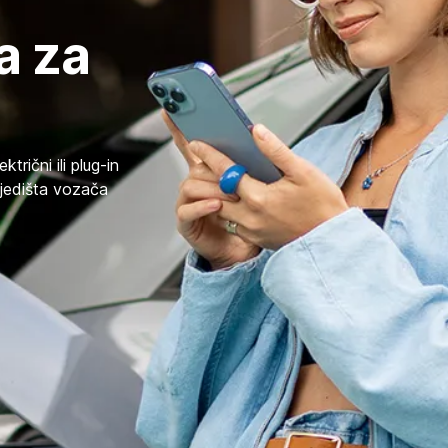
a za
trični ili plug-in
sjedišta vozača