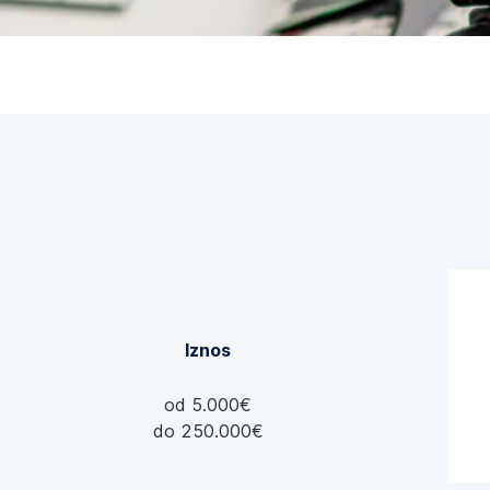
u
m
o
d
a
l
u
*
Iznos
od 5.000€
do 250.000€