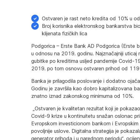
Ostvaren je rast neto kredita od 10% u odn
Broj korisnika elektronskog bankarstva bi
klijenata fizičkih lica
Podgorica – Erste Bank AD Podgorica (Erste ba
u odnosu na 2019. godinu. Najznačajniji uticaj 
gubitke po kreditima usljed pandemije Covid-19.
2019. po tom osnovu ostvaren prihod od 119 
Banka je prilagodila poslovanje i dodatno ojačal
Godinu je završila kao dobro kapitalizovana b
znatno iznad zakonskog minimuma od 10%.
„Ostvaren je kvalitetan rezultat koji je poka
Covid-9 krize u kontinuitetu snažan oslonac priv
Evropskom investicionom bankom i Evropskim in
povoljnije uslove. Digitalna strategija je pokaz
generator prihoda i u narednom periodu“, ocijen