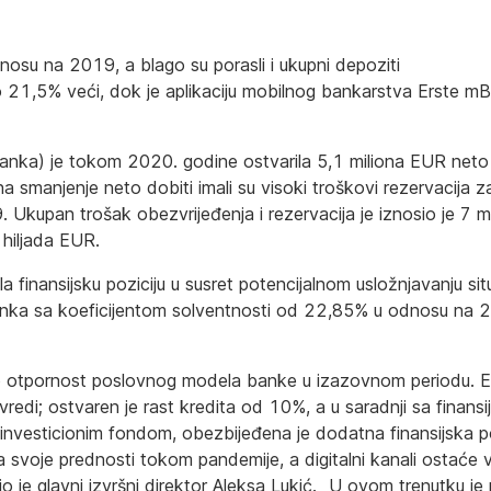
osu na 2019, a blago su porasli i ukupni depoziti
o 21,5% veći, dok je aplikaciju mobilnog bankarstva Erste mB
nka) je tokom 2020. godine ostvarila 5,1 miliona EUR neto 
na smanjenje neto dobiti imali su visoki troškovi rezervacija 
 Ukupan trošak obezvrijeđenja i rezervacija je iznosio je 7 
hiljada EUR.
a finansijsku poziciju u susret potencijalnom usložnjavanju si
anka sa koeficijentom solventnosti od 22,85% u odnosu na 2
zao otpornost poslovnog modela banke u izazovnom periodu. 
redi; ostvaren je rast kredita od 10%, a u saradnji sa finansij
vesticionim fondom, obezbijeđena je dodatna finansijska po
ala svoje prednosti tokom pandemije, a digitalni kanali ostaće 
io je glavni izvršni direktor Aleksa Lukić. „U ovom trenutku j