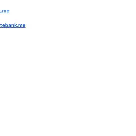
k.me
tebank.me