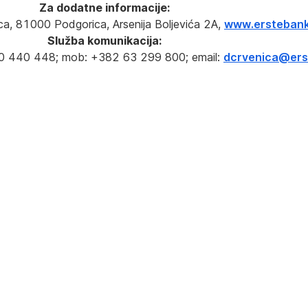
Za dodatne informacije:
a, 81000 Podgorica, Arsenija Boljevića 2A,
www.ersteban
Služba komunikacija:
20 440 448; mob: +382 63 299 800; email:
dcrvenica@ers