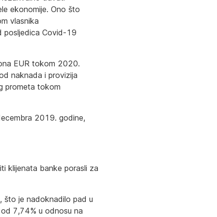
ele ekonomije. Ono što
om vlasnika
d posljedica Covid-19
liona EUR tokom 2020.
od naknada i provizija
tnog prometa tokom
 decembra 2019. godine,
ti klijenata banke porasli za
, što je nadoknadilo pad u
ja od 7,74% u odnosu na