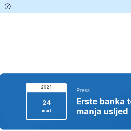
Preskoči
navigaciju
*
2021
24.
Press
mart
Erste banka t
24
2021.
manja usljed
mart