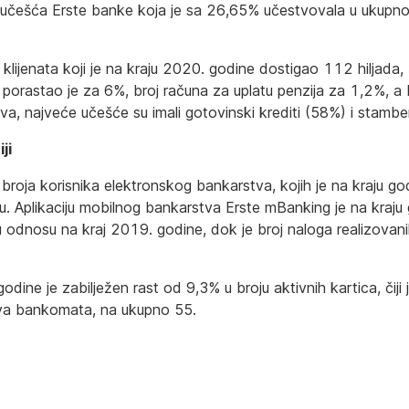
 učešća Erste banke koja je sa 26,65% učestvovala u ukupnom
 klijenata koji je na kraju 2020. godine dostigao 112 hiljada,
a porastao je za 6%, broj računa za uplatu penzija za 1,2%, a 
 najveće učešće su imali gotovinski krediti (58%) i stamben
ji
oja korisnika elektronskog bankarstva, kojih je na kraju godi
plikaciju mobilnog bankarstva Erste mBanking je na kraju go
 odnosu na kraj 2019. godine, dok je broj naloga realizova
e je zabilježen rast od 9,3% u broju aktivnih kartica, čiji 
ova bankomata, na ukupno 55.