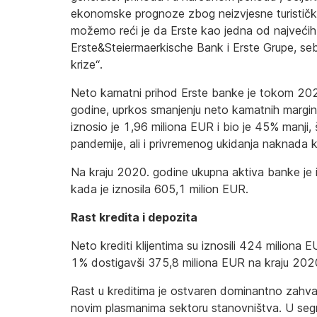
ekonomske prognoze zbog neizvjesne turističke
možemo reći je da Erste kao jedna od najveći
Erste&Steiermaerkische Bank i Erste Grupe, se
krize“.
Neto kamatni prihod Erste banke je tokom 20
godine, uprkos smanjenju neto kamatnih margina
iznosio je 1,96 miliona EUR i bio je 45% manji,
pandemije, ali i privremenog ukidanja naknada k
Na kraju 2020. godine ukupna aktiva banke je
kada je iznosila 605,1 milion EUR.
Rast kredita i depozita
Neto krediti klijentima su iznosili 424 miliona 
1% dostigavši 375,8 miliona EUR na kraju 202
Rast u kreditima je ostvaren dominantno zahval
novim plasmanima sektoru stanovništva. U segme