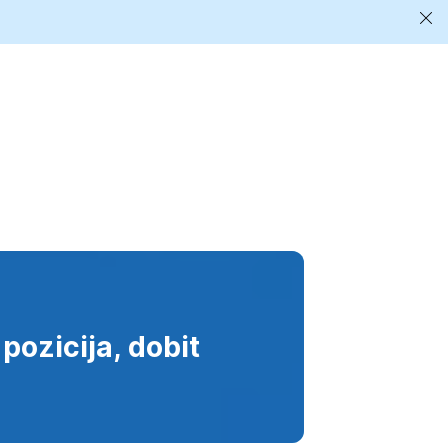
Zat
ob
*
pozicija, dobit