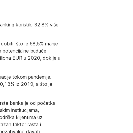
anking koristilo 32,8% više
dobiti, što je 58,5% manje
za potencijalne buduće
miliona EUR u 2020, dok je u
tuacije tokom pandemije.
0,18% iz 2019, a što je
Erste banka je od početka
skim institucijama,
drška klijentima uz
važan faktor rasta i
e nezahvalno davati