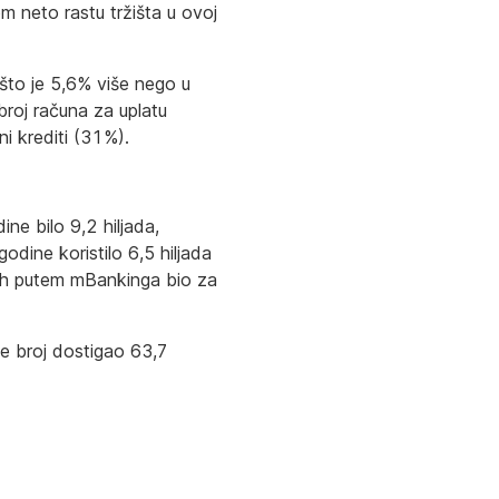
 neto rastu tržišta u ovoj
 što je 5,6% više nego u
broj računa za uplatu
i krediti (31%).
ne bilo 9,2 hiljada,
dine koristilo 6,5 hiljada
nih putem mBankinga bio za
je broj dostigao 63,7