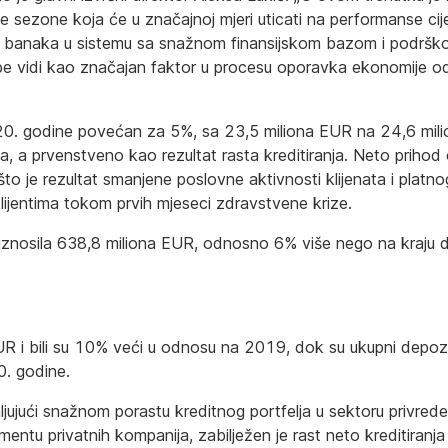
 sezone koja će u značajnoj mjeri uticati na performanse cij
h banaka u sistemu sa snažnom finansijskom bazom i podršk
be vidi kao značajan faktor u procesu oporavka ekonomije o
20. godine povećan za 5%, sa 23,5 miliona EUR na 24,6 mi
, a prvenstveno kao rezultat rasta kreditiranja. Neto prihod 
 što je rezultat smanjene poslovne aktivnosti klijenata i pla
lijentima tokom prvih mjeseci zdravstvene krize.
 iznosila 638,8 miliona EUR, odnosno 6% više nego na kraju
EUR i bili su 10% veći u odnosu na 2019, dok su ukupni depozi
0. godine.
jujući snažnom porastu kreditnog portfelja u sektoru privrede
ntu privatnih kompanija, zabilježen je rast neto kreditiran